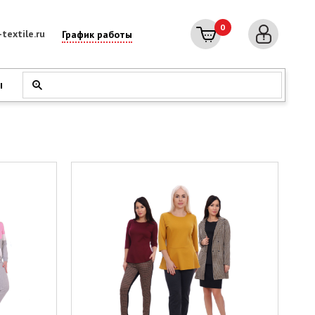
0
textile.ru
График работы
ы