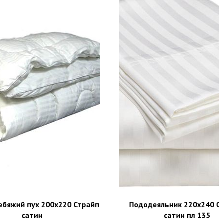
ебяжий пух 200х220 Страйп
Пододеяльник 220х240 
сатин
сатин пл 135