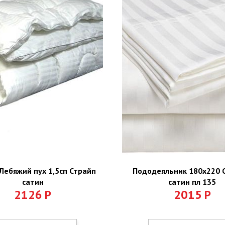
Лебяжий пух 1,5сп Страйп
Пододеяльник 180х220 
сатин
сатин пл 135
2126
Р
2015
Р