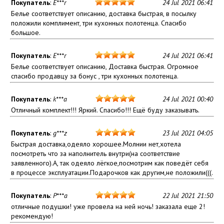
Покупатель
:
E***r
24 Jul 2021 06:41
Белье соответствует описанию, доставка быстрая, в посылку
положили комплимент, три кухонных полотенца. Спасибо
большое.
Покупатель
:
E***r
24 Jul 2021 06:41
Белье соответствует описанию, Доставка быстрая. Огромное
спасибо продавцу за бонус , три кухонных полотенца.
Покупатель
:
k***a
24 Jul 2021 00:40
Отличный комплект!!! Яркий. Спасибо!!! Ещё буду заказывать.
Покупатель
:
g***z
23 Jul 2021 04:05
Быстрая доставка,одеяло хорошее.Молнии нет,хотела
посмотреть что за наполнитель внутри(на соответствие
заявленного).А, так одеяло лёгкое,посмотрим как поведёт себя
в процессе эксплуатации.Подарочков как другим,не положили(((.
Покупатель
:
P***a
22 Jul 2021 21:50
отличные подушки! уже провела на ней ночь! заказала еще 2!
рекомендую!