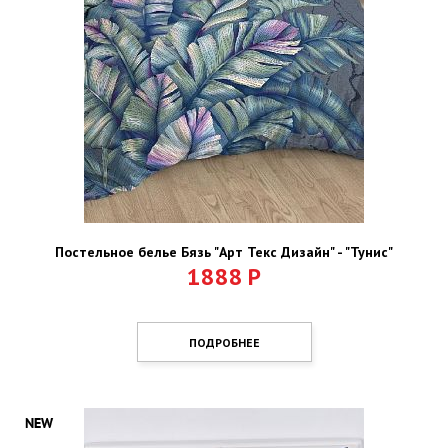
Постельное белье Бязь "Арт Текс Дизайн" - "Тунис"
1888
Р
ПОДРОБНЕЕ