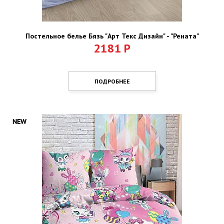
Постельное белье Бязь "Арт Текс Дизайн" - "Рената"
2181
Р
ПОДРОБНЕЕ