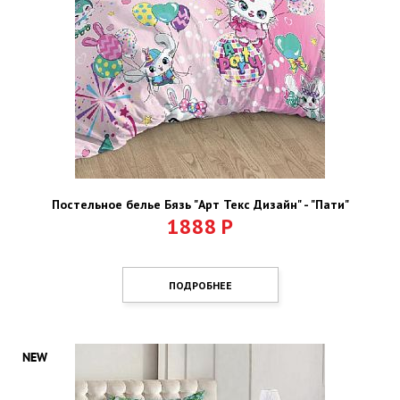
Постельное белье Бязь "Арт Текс Дизайн" - "Пати"
1888
Р
ПОДРОБНЕЕ