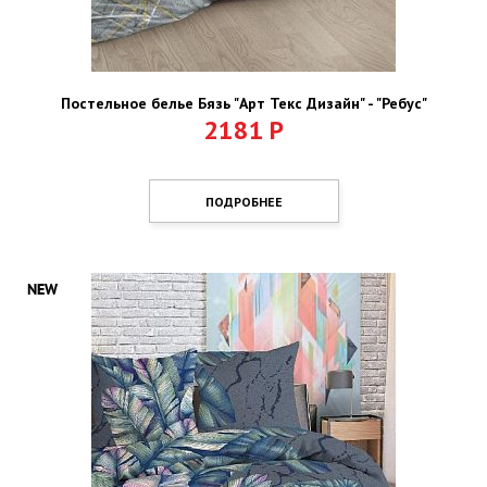
Постельное белье Бязь "Арт Текс Дизайн" - "Ребус"
2181
Р
ПОДРОБНЕЕ