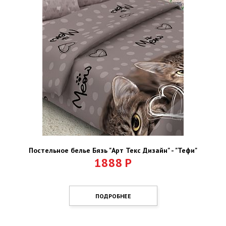
Постельное белье Бязь "Арт Текс Дизайн" - "Тефи"
1888
Р
ПОДРОБНЕЕ