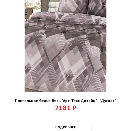
Постельное белье Бязь "Арт Текс Дизайн" - "Дуглас"
2181
Р
ПОДРОБНЕЕ