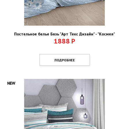
Постельное белье Бязь "Арт Текс Дизайн" - "Космея"
1888
Р
ПОДРОБНЕЕ