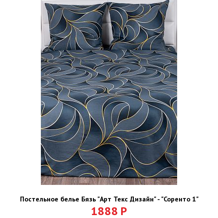
Постельное белье Бязь "Арт Текс Дизайн" - "Соренто 1"
1888
Р