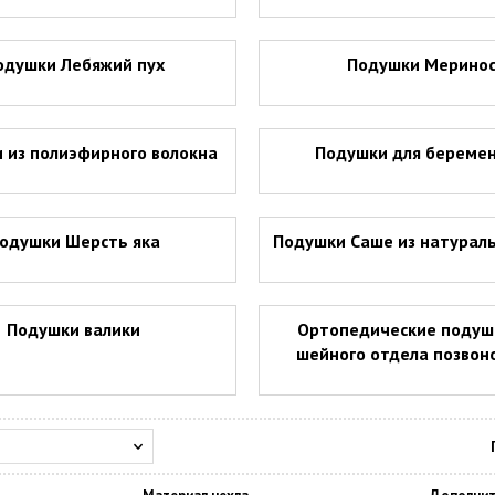
одушки Лебяжий пух
Подушки Мерино
 из полиэфирного волокна
Подушки для береме
одушки Шерсть яка
Подушки Саше из натурал
Подушки валики
Ортопедические подуш
шейного отдела позвон