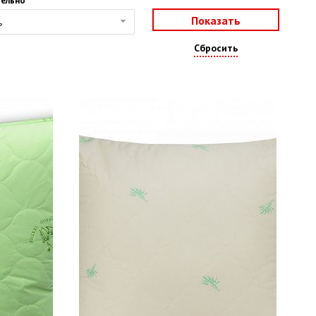
ельно
ь