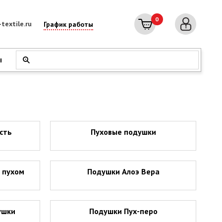
0
textile.ru
График работы
ы
сть
Пуховые подушки
 пухом
Подушки Алоэ Вера
ушки
Подушки Пух-перо