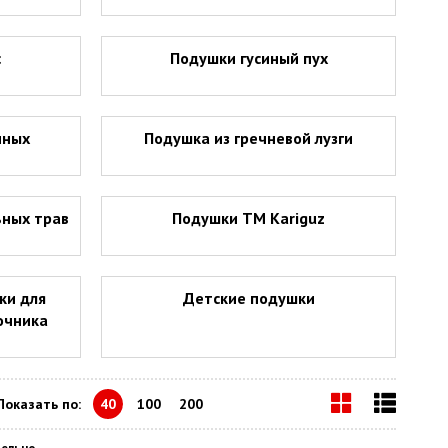
с
Подушки гусиный пух
нных
Подушка из гречневой лузги
ьных трав
Подушки ТМ Kariguz
ки для
Детские подушки
очника
Показать по:
40
100
200