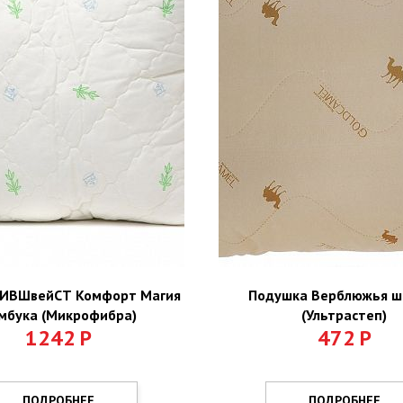
 ИВШвейСТ Комфорт Магия
Подушка Верблюжья ш
мбука (Микрофибра)
(Ультрастеп)
1242
Р
472
Р
ПОДРОБНЕЕ
ПОДРОБНЕЕ