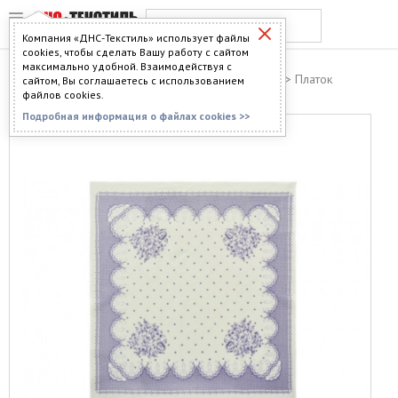
Компания «ДНС-Текстиль» использует файлы
cookies, чтобы сделать Вашу работу с сайтом
максимально удобной. Взаимодействуя с
Главная
>
Каталог
>
Текстиль для кухни
>
Платки
> Платок
сайтом, Вы соглашаетесь с использованием
головной pgg-01
файлов cookies.
Подробная информация о файлах cookies >>