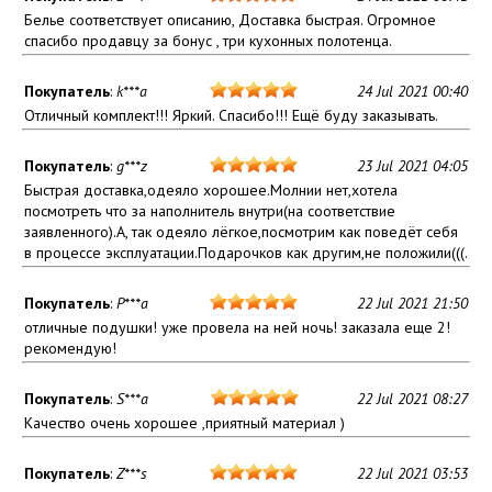
Белье соответствует описанию, Доставка быстрая. Огромное
спасибо продавцу за бонус , три кухонных полотенца.
Покупатель
:
k***a
24 Jul 2021 00:40
Отличный комплект!!! Яркий. Спасибо!!! Ещё буду заказывать.
Покупатель
:
g***z
23 Jul 2021 04:05
Быстрая доставка,одеяло хорошее.Молнии нет,хотела
посмотреть что за наполнитель внутри(на соответствие
заявленного).А, так одеяло лёгкое,посмотрим как поведёт себя
в процессе эксплуатации.Подарочков как другим,не положили(((.
Покупатель
:
P***a
22 Jul 2021 21:50
отличные подушки! уже провела на ней ночь! заказала еще 2!
рекомендую!
Покупатель
:
S***a
22 Jul 2021 08:27
Качество очень хорошее ,приятный материал )
Покупатель
:
Z***s
22 Jul 2021 03:53