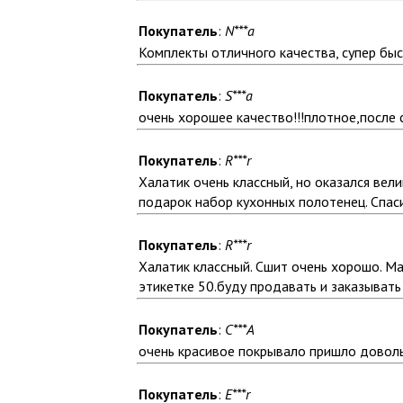
Покупатель
:
N***a
Комплекты отличного качества, супер быст
Покупатель
:
S***a
очень хорошее качество!!!плотное,после 
Покупатель
:
R***r
Халатик очень классный, но оказался вел
подарок набор кухонных полотенец. Спаси
Покупатель
:
R***r
Халатик классный. Сшит очень хорошо. Мат
этикетке 50.буду продавать и заказывать
Покупатель
:
C***A
очень красивое покрывало пришло доволь
Покупатель
:
E***r