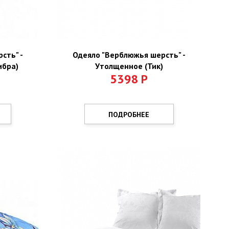
сть" -
Одеяло "Верблюжья шерсть" -
ибра)
Утолщенное (Тик)
5398
Р
ПОДРОБНЕЕ