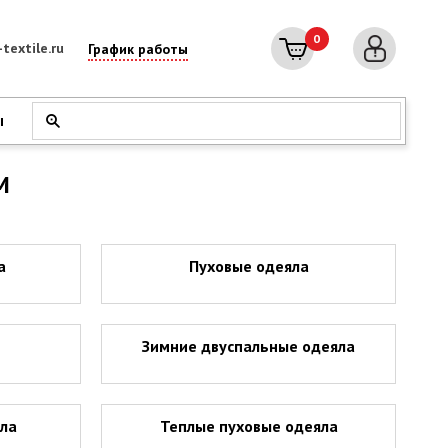
0
textile.ru
График работы
ы
М
а
Пуховые одеяла
Зимние двуспальные одеяла
яла
Теплые пуховые одеяла