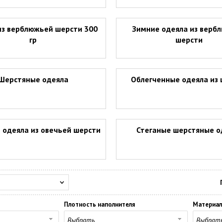
из верблюжьей шерсти 300
Зимние одеяла из верб
гр
шерсти
Шерстяные одеяла
Облегченные одеяла из
 одеяла из овечьей шерсти
Стеганые шерстяные о
Плотность наполнителя
Материал
Выбрать
Выбрат