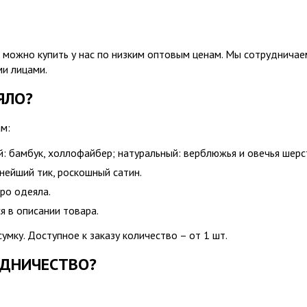
 можно купить у нас по низким оптовым ценам. Мы сотрудничае
ми лицами.
ЯЛО?
м:
: бамбук, холлофайбер; натуральный: верблюжья и овечья шерс
чнейший тик, роскошный сатин.
вро одеяла.
я в описании товара.
мку. Доступное к заказу количество – от 1 шт.
УДНИЧЕСТВО?