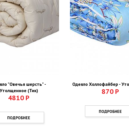
яло "Овечья шерсть" -
Одеяло Холлофайбер - Ут
870
Р
Утолщенное (Тик)
4810
Р
ПОДРОБНЕЕ
ПОДРОБНЕЕ