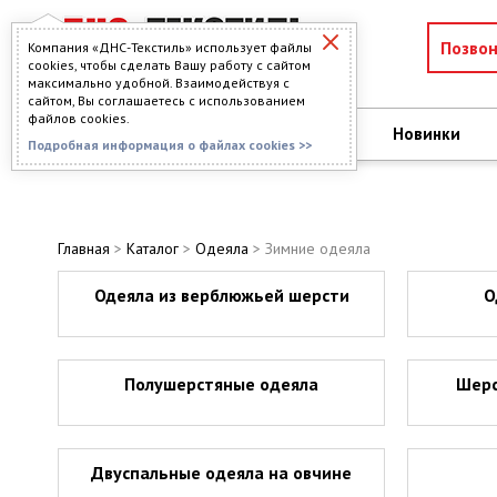
Позво
Компания «ДНС-Текстиль» использует файлы
cookies, чтобы сделать Вашу работу с сайтом
максимально удобной. Взаимодействуя с
сайтом, Вы соглашаетесь с использованием
файлов cookies.
О компании
Новинки
КАТАЛОГ
Подробная информация о файлах cookies >>
Главная
>
Каталог
>
Одеяла
> Зимние одеяла
Одеяла из верблюжьей шерсти
О
Полушерстяные одеяла
Шерс
Двуспальные одеяла на овчине