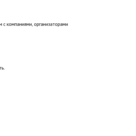
м с компаниями, организаторами
ть.