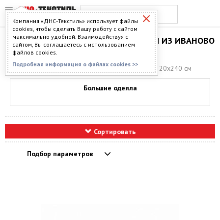
Компания «ДНС-Текстиль» использует файлы
cookies, чтобы сделать Вашу работу с сайтом
максимально удобной. Взаимодействуя с
БОЛЬШИЕ ОДЕЯЛА 220Х240 СМ ИЗ ИВАНОВО
сайтом, Вы соглашаетесь с использованием
ОПТОМ
файлов cookies.
Подробная информация о файлах cookies >>
Главная
>
Каталог
>
Одеяла
> Большие одеяла 220х240 см
Большие одеяла
Сортировать
Подбор параметров