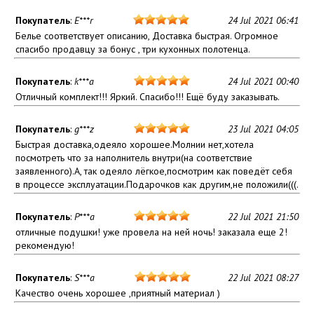
Покупатель
:
E***r
24 Jul 2021 06:41
Белье соответствует описанию, Доставка быстрая. Огромное
спасибо продавцу за бонус , три кухонных полотенца.
Покупатель
:
k***a
24 Jul 2021 00:40
Отличный комплект!!! Яркий. Спасибо!!! Ещё буду заказывать.
Покупатель
:
g***z
23 Jul 2021 04:05
Быстрая доставка,одеяло хорошее.Молнии нет,хотела
посмотреть что за наполнитель внутри(на соответствие
заявленного).А, так одеяло лёгкое,посмотрим как поведёт себя
в процессе эксплуатации.Подарочков как другим,не положили(((.
Покупатель
:
P***a
22 Jul 2021 21:50
отличные подушки! уже провела на ней ночь! заказала еще 2!
рекомендую!
Покупатель
:
S***a
22 Jul 2021 08:27
Качество очень хорошее ,приятный материал )