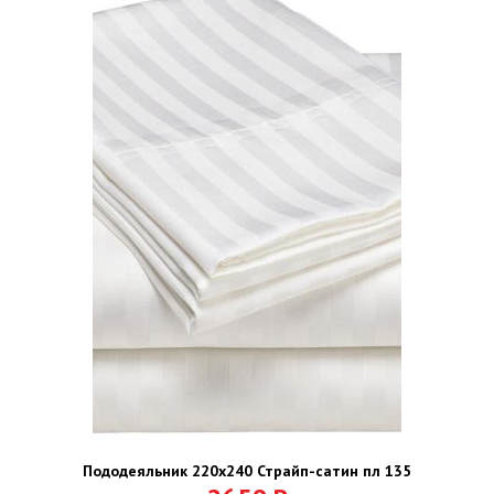
Пододеяльник 220х240 Страйп-сатин пл 135