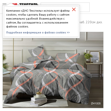
Компания «ДНС-Текстиль» использует файлы
cookies, чтобы сделать Вашу работу с сайтом
максимально удобной. Взаимодействуя с
Главная
>
Каталог
>
Ткань
> Бязь Люкс Акварель наб. 220см диз.
сайтом, Вы соглашаетесь с использованием
1005 ZН
файлов cookies.
Подробная информация о файлах cookies >>