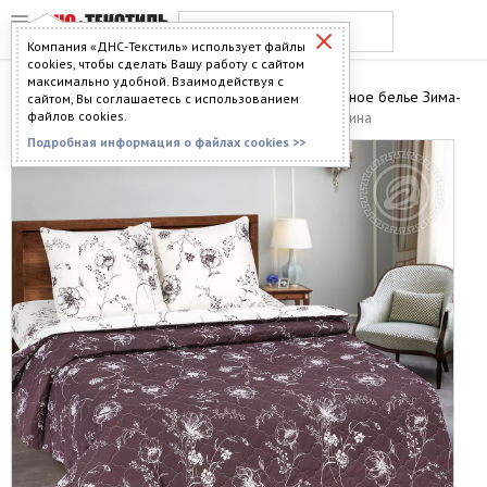
Компания «ДНС-Текстиль» использует файлы
cookies, чтобы сделать Вашу работу с сайтом
максимально удобной. Взаимодействуя с
Главная
>
Каталог
>
Постельное бельё
>
Постельное белье Зима-
сайтом, Вы соглашаетесь с использованием
Лето
файлов cookies.
> Постельное белье "Зима-Лето" диз. Каролина
Подробная информация о файлах cookies >>