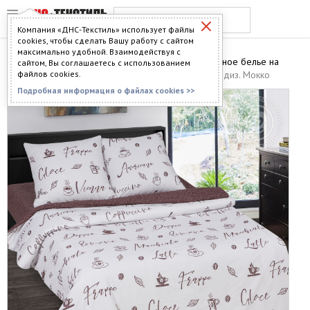
Компания «ДНС-Текстиль» использует файлы
cookies, чтобы сделать Вашу работу с сайтом
максимально удобной. Взаимодействуя с
Главная
>
Каталог
>
Постельное бельё
>
Постельное белье на
сайтом, Вы соглашаетесь с использованием
резинке
файлов cookies.
> Постельное белье Поплин на резинке диз. Мокко
Подробная информация о файлах cookies >>