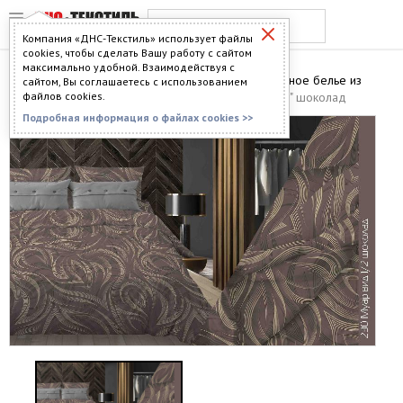
Компания «ДНС-Текстиль» использует файлы
cookies, чтобы сделать Вашу работу с сайтом
максимально удобной. Взаимодействуя с
Главная
>
Каталог
>
Постельное бельё
>
Постельное белье из
сайтом, Вы соглашаетесь с использованием
бязи
файлов cookies.
> Постельное белье Бязь Акция - 230 "Муар" шоколад
Подробная информация о файлах cookies >>