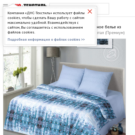
Компания «ДНС-Текстиль» использует файлы
cookies, чтобы сделать Вашу работу с сайтом
максимально удобной. Взаимодействуя с
Главная
>
Каталог
>
Постельное бельё
>
Постельное белье из
сайтом, Вы соглашаетесь с использованием
бязи
файлов cookies.
> Постельное белье АРТ Дизайн Бязь - Квартал (Премиум)
Подробная информация о файлах cookies >>