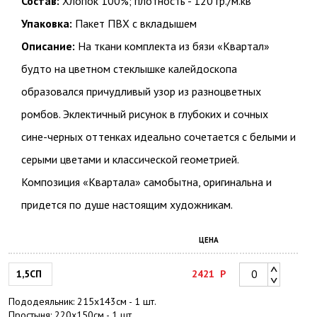
Состав:
Хлопок 100%; плотность - 120 гр./м.кв
Упаковка:
Пакет ПВХ с вкладышем
Описание:
На ткани комплекта из бязи «Квартал»
будто на цветном стеклышке калейдоскопа
образовался причудливый узор из разноцветных
ромбов. Эклектичный рисунок в глубоких и сочных
сине-черных оттенках идеально сочетается с белыми и
серыми цветами и классической геометрией.
Композиция «Квартала» самобытна, оригинальна и
придется по душе настоящим художникам.
ЦЕНА
1,5СП
2421
Р
Пододеяльник: 215х143см - 1 шт.
Простыня: 220х150см - 1 шт.