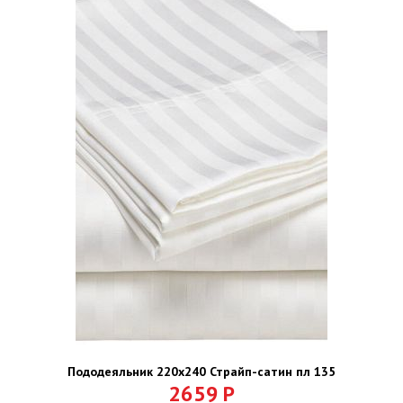
Пододеяльник 220х240 Страйп-сатин пл 135
2659
Р