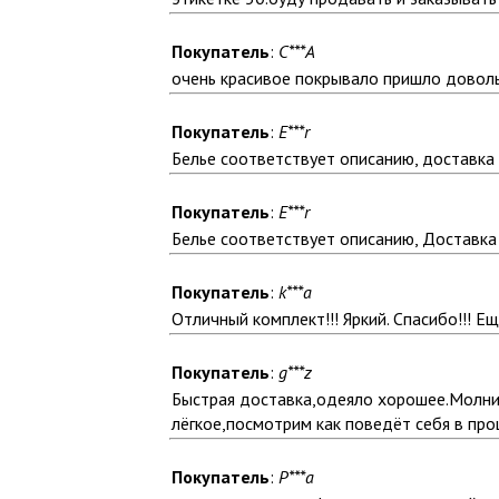
Покупатель
:
C***A
очень красивое покрывало пришло доволь
Покупатель
:
E***r
Белье соответствует описанию, доставка 
Покупатель
:
E***r
Белье соответствует описанию, Доставка 
Покупатель
:
k***a
Отличный комплект!!! Яркий. Спасибо!!! Е
Покупатель
:
g***z
Быстрая доставка,одеяло хорошее.Молнии 
лёгкое,посмотрим как поведёт себя в про
Покупатель
:
P***a