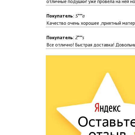
отличные подушки! уже провела на ней но
Покупатель
:
S***a
Качество очень хорошее ,приятный матер
Покупатель
:
Z***s
Все отлично! Быстрая доставка! Довольны.