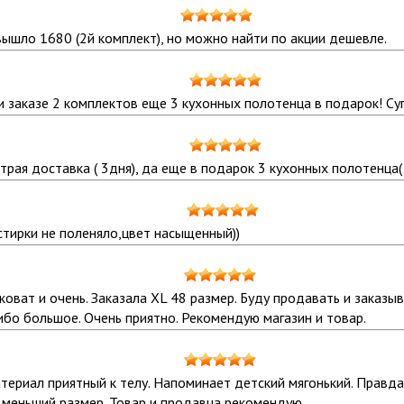
вышло 1680 (2й комплект), но можно найти по акции дешевле.
и заказе 2 комплектов еще 3 кухонных полотенца в подарок! Су
рая доставка ( 3дня), да еще в подарок 3 кухонных полотенца( 
стирки не поленяло,цвет насыщенный))
иковат и очень. Заказала XL 48 размер. Буду продавать и заказ
бо большое. Очень приятно. Рекомендую магазин и товар.
ериал приятный к телу. Напоминает детский мягонький. Правда о
 меньший размер. Товар и продавца рекомендую.