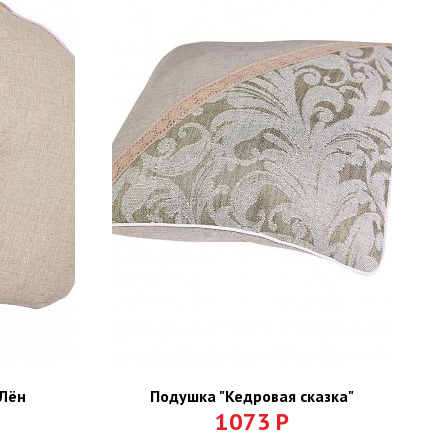
 Лён
Подушка "Кедровая сказка"
1073
Р