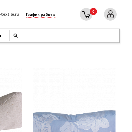
0
textile.ru
График работы
ы