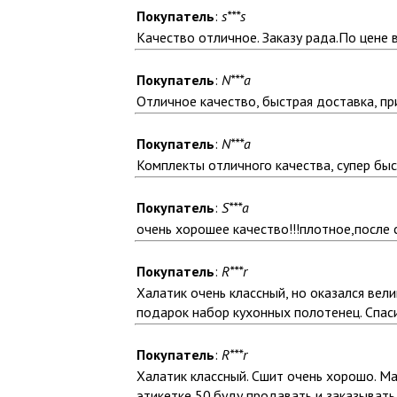
Покупатель
:
s***s
Качество отличное. Заказу рада.По цене 
Покупатель
:
N***a
Отличное качество, быстрая доставка, пр
Покупатель
:
N***a
Комплекты отличного качества, супер быст
Покупатель
:
S***a
очень хорошее качество!!!плотное,после 
Покупатель
:
R***r
Халатик очень классный, но оказался вел
подарок набор кухонных полотенец. Спаси
Покупатель
:
R***r
Халатик классный. Сшит очень хорошо. Мат
этикетке 50.буду продавать и заказывать