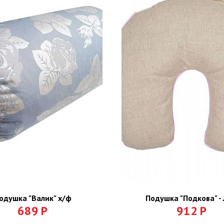
одушка "Валик" х/ф
Подушка "Подкова" -
689
Р
912
Р