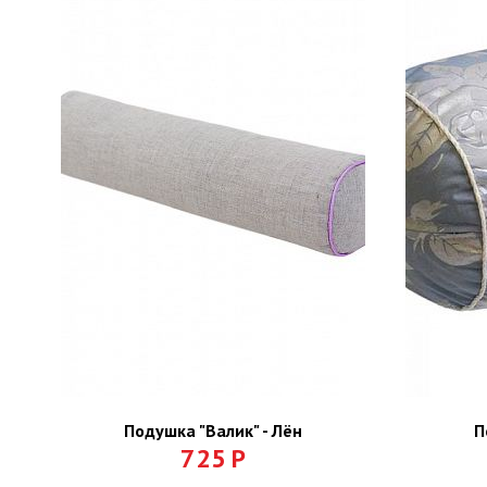
Подушка "Валик" - Лён
П
725
Р