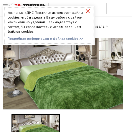
Компания «ДНС-Текстиль» использует файлы
cookies, чтобы сделать Вашу работу с сайтом
максимально удобной. Взаимодействуя с
Главная
>
Каталог
>
Покрывала
>
Меховые покрывала
>
сайтом, Вы соглашаетесь с использованием
Покрывало однотонное с мехом №11
файлов cookies.
Подробная информация о файлах cookies >>