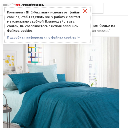
Компания «ДНС-Текстиль» использует файлы
cookies, чтобы сделать Вашу работу с сайтом
максимально удобной. Взаимодействуя с
Главная
>
Каталог
>
Постельное бельё
>
Постельное белье из
сайтом, Вы соглашаетесь с использованием
перкали
файлов cookies.
> Постельное белье Перкаль "Изумрудная зелень"
Подробная информация о файлах cookies >>